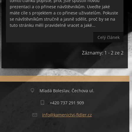
tomto článku popište, proč jste spustili novou
prezentaci a co přinese návštěvníkům. Uveďte jaké
máte cíle s projektem a co přinese uživatelům. Pokuste
se návštěvníkům stručně a jasně sdělit, proč by se na
tuto stránku měli pravidelně vracet a jaké...
Celý článek
Záznamy: 1 - 2 ze 2
Mladá Boleslav, Čechova ul.
+420 737 291 909
info@kam
enictvi-
fidler.c
z